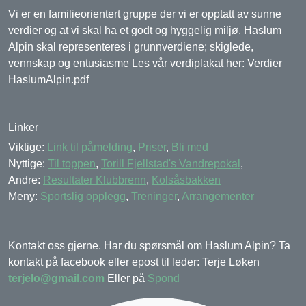
Vi er en familieorientert gruppe der vi er opptatt av sunne
verdier og at vi skal ha et godt og hyggelig miljø. Haslum
Alpin skal representeres i grunnverdiene; skiglede,
vennskap og entusiasme Les vår verdiplakat her: Verdier
HaslumAlpin.pdf
Linker
Viktige:
Link til påmelding
,
Priser
,
Bli med
Nyttige:
Til toppen
,
Torill Fjellstad's Vandrepokal
,
Andre:
Resultater Klubbrenn
,
Kolsåsbakken
Meny:
Sportslig opplegg
,
Treninger
,
Arrangementer
Kontakt oss gjerne. Har du spørsmål om Haslum Alpin? Ta
kontakt på facebook eller epost til leder: Terje Løken
terjelo@gmail.com
Eller på
Spond